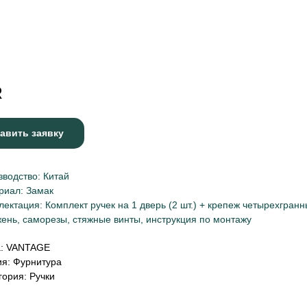
R
авить заявку
зводство: Китай
риал: Замак
ектация: Комплект ручек на 1 дверь (2 шт.) + крепеж четырехгран
ень, саморезы, стяжные винты, инструкция по монтажу
а: VANTAGE
ия: Фурнитура
гория: Ручки