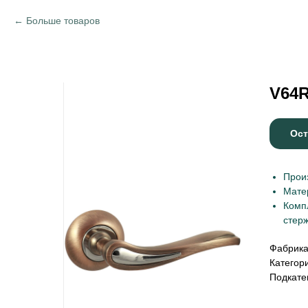
Больше товаров
V64
Ост
Прои
Мате
Компл
стерж
Фабрик
Категор
Подкате