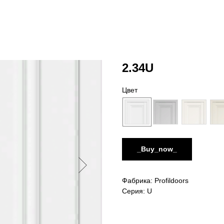
2.34U
Цвет
_Buy_now_
Фабрика: Profildoors
Серия: U