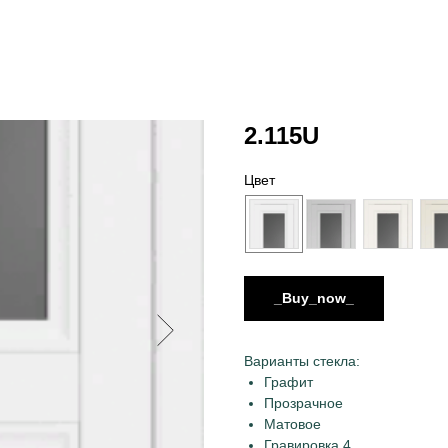
2.115U
Цвет
_Buy_now_
Варианты стекла:
Графит
Прозрачное
Матовое
Гравировка 4