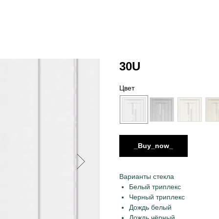
30U
Цвет
_Buy_now_
Варианты стекла
Белый триплекс
Черный триплекс
Дождь белый
Дождь чёрный