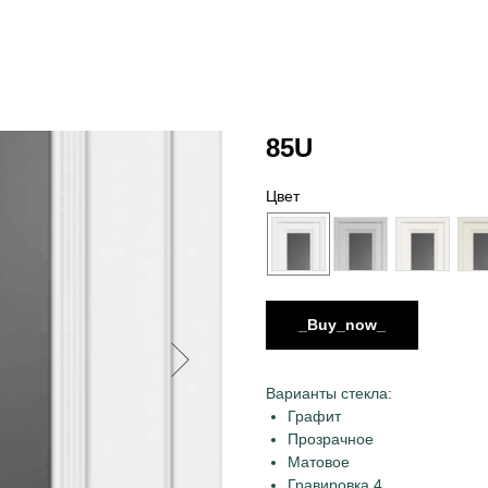
85U
Цвет
_Buy_now_
Варианты стекла:
Графит
Прозрачное
Матовое
Гравировка 4