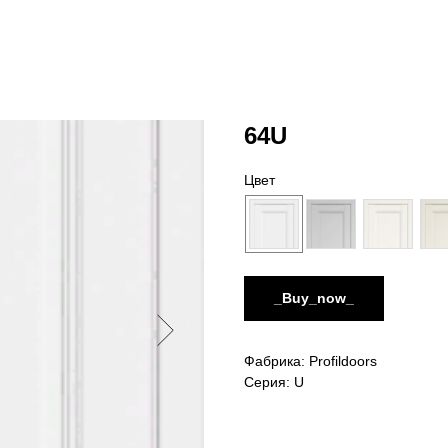
64U
Цвет
_Buy_now_
Фабрика: Profildoors
Серия: U