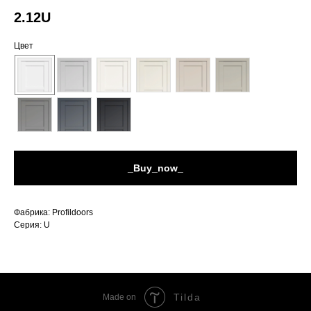
2.12U
Цвет
_Buy_now_
Фабрика: Profildoors
Серия: U
Tilda
Made on