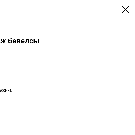
аж бевелсы
ассика